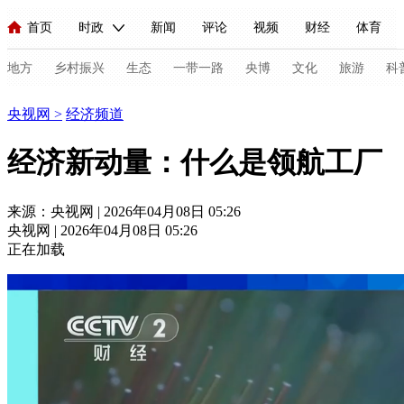
首页
时政
新闻
评论
视频
财经
体育
人民领袖习近平
直播
海外频道
片库
iPanda
栏目大全
联播+
English
中国领导人
节目单
Монгол
听音
央视快评
微视频
习式妙语
主持人
地方
乡村振兴
生态
一带一路
央博
文化
旅游
科
经济
央视网
>
经济频道
总台春晚
网络春晚
共产党员网
秧纪录
纪录片网
经济新动量：什么是领航工厂
新闻
国内
国际
评论
经济
军事
科技
法
来源：央视网 | 2026年04月08日 05:26
央视网 | 2026年04月08日 05:26
人民领袖习近平
联播+
热解读
天天学习
习式妙语
正在加载
视频
小央视频
小央直播
直播中国
熊猫频道
V
现场
前线
比划
快看
蓝海中国
新兵请入列
体育
直播
竞猜
2026年世界杯
2026年冬奥会
C
VIP会员
CCTV奥林匹克频道
生活体育大会
体育江湖