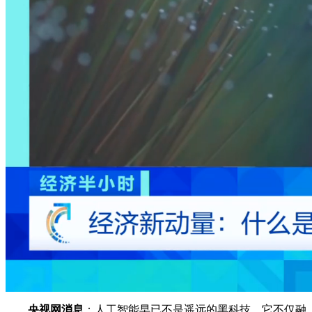
财经
教育
乡村振兴
生态环境
一带一路
央博
大国智造
大国展会
大国保险
云顶对话
云起
超
CCTV.节目官网
直播
节目单
栏目
片库
热播榜
央视网消息
：人工智能早已不是遥远的黑科技，它不仅融