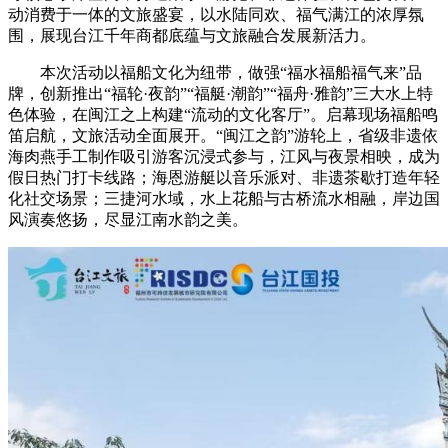
动消费于一体的文旅盛宴，以水陆同欢、福气满江的浓厚氛
财经
教育
乡村振兴
生态环境
一带一路
央博
围，展现台江千年商都底蕴与文旅融合发展新活力。
大国智造
大国展会
大国保险
云顶对话
云起
超
本次活动以福船文化为纽带，做强“福水福船福气来”品
牌，创新推出“福轮·夜韵”“福艇·潮韵”“福舟·雅韵”三大水上特
色体验，在闽江之上构建“流动的文化客厅”。启幕现场福船鸣
笛启航，文旅活动全面展开。“闽江之韵”游轮上，省级非遗依
海肉燕手工制作吸引游客沉浸式参与，江风与夜景相映，成为
假日热门打卡线路；海恩游艇以音乐派对、非遗茶歇打造年轻
CCTV.节目官网
直播
节目单
栏目
片库
热播榜
化社交场景；三捷河水域，水上花船与古桥流水相融，岸边国
风演奏悠扬，尽显江南水韵之美。