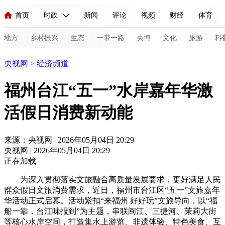
首页
时政
新闻
评论
视频
财经
体育
人民领袖习近平
直播
海外频道
片库
iPanda
栏目大全
联播+
English
中国领导人
节目单
Монгол
听音
央视快评
微视频
习式妙语
主持人
地方
乡村振兴
生态
一带一路
央博
文化
旅游
科
经济
央视网
>
经济频道
总台春晚
网络春晚
共产党员网
秧纪录
纪录片网
福州台江“五一”水岸嘉年华激
活假日消费新动能
新闻
国内
国际
评论
经济
军事
科技
法
人民领袖习近平
联播+
热解读
天天学习
习式妙语
来源：央视网 | 2026年05月04日 20:29
央视网 | 2026年05月04日 20:29
视频
小央视频
小央直播
直播中国
熊猫频道
V
正在加载
现场
前线
比划
快看
蓝海中国
新兵请入列
为深入贯彻落实文旅融合高质量发展要求，更好满足人民
群众假日文旅消费需求，近日，福州市台江区“五一”文旅嘉年
体育
直播
竞猜
2026年世界杯
2026年冬奥会
C
华活动正式启幕。活动紧扣“来福州 好好玩”文旅导向，以“福
船一靠，台江味报到”为主题，串联闽江、三捷河、茉莉大街
VIP会员
CCTV奥林匹克频道
生活体育大会
体育江湖
等核心水岸空间，打造集水上游览、非遗体验、特色美食、互