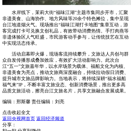
水岸线下，茉莉大街“福味江湖”主题市集同步开市，汇聚
非遗美食、山海协作、地方风味等20余个特色摊位，集中呈现
台江地道烟火气。现场推出“福味江湖打卡地图”集章互动，游
客完成打卡可兑换文创礼品，有效带动消费热情。手打肉燕等
非遗体验区人气旺盛，市民游客动手参与，让传统技艺在互动
中实现活态传承。
活动启幕即火爆，现场客流持续攀升，文旅达人共创与群
众自发传播形成叠加效应，有效扩大活动影响力。此次台
江“五一”文旅嘉年华，以水岸场景为载体、福船文化为内核、
非遗美食为亮点，推动文旅商深度融合，持续拉动假日消费、
提升城市文旅品牌影响力。当地表示，将持续深耕“福水福船
福气来”IP，不断丰富文旅业态、创新消费场景，推出更多高
品质文旅活动，擦亮台江文旅名片，共享文旅融合发展成果。
编辑：邢斯馨
责任编辑：刘亮
点击收起全文
返回央视网首页
返回经济频道
分享：
扫一扫 分享到微信