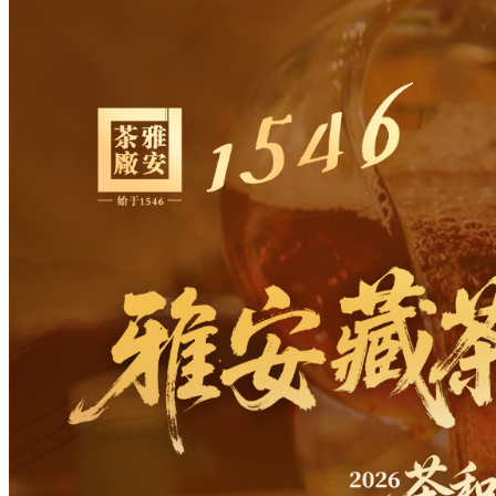
财经
教育
乡村振兴
生态环境
一带一路
央博
大国智造
大国展会
大国保险
云顶对话
云起
超
CCTV.节目官网
直播
节目单
栏目
片库
热播榜