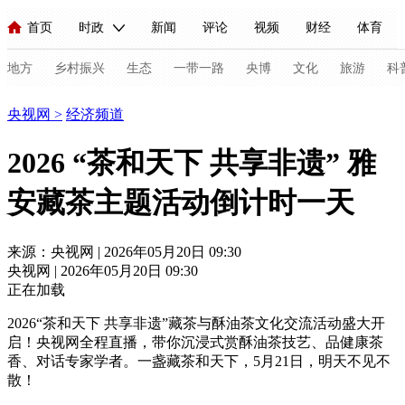
首页
时政
新闻
评论
视频
财经
体育
人民领袖习近平
直播
海外频道
片库
iPanda
栏目大全
联播+
English
中国领导人
节目单
Монгол
听音
央视快评
微视频
习式妙语
主持人
地方
乡村振兴
生态
一带一路
央博
文化
旅游
科
经济
央视网
>
经济频道
总台春晚
网络春晚
共产党员网
秧纪录
纪录片网
2026 “茶和天下 共享非遗” 雅
安藏茶主题活动倒计时一天
新闻
国内
国际
评论
经济
军事
科技
法
人民领袖习近平
联播+
热解读
天天学习
习式妙语
来源：央视网 | 2026年05月20日 09:30
央视网 | 2026年05月20日 09:30
视频
小央视频
小央直播
直播中国
熊猫频道
V
正在加载
现场
前线
比划
快看
蓝海中国
新兵请入列
2026“茶和天下 共享非遗”藏茶与酥油茶文化交流活动盛大开
启！央视网全程直播，带你沉浸式赏酥油茶技艺、品健康茶
体育
直播
竞猜
2026年世界杯
2026年冬奥会
C
香、对话专家学者。一盏藏茶和天下，5月21日，明天不见不
散！
VIP会员
CCTV奥林匹克频道
生活体育大会
体育江湖