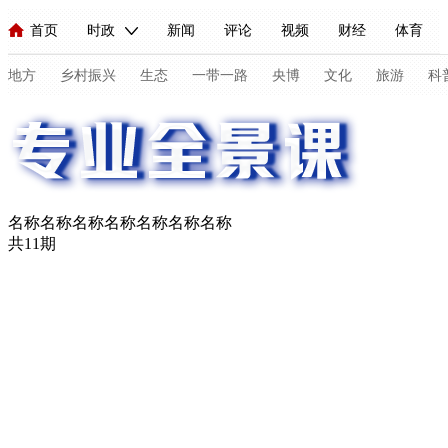
首页
时政
新闻
评论
视频
财经
体育
人民领袖习近平
直播
海外频道
片库
iPanda
栏目大全
联播+
English
中国领导人
节目单
Монгол
听音
央视快评
微视频
习式妙语
主持人
地方
乡村振兴
生态
一带一路
央博
文化
旅游
科
总台春晚
网络春晚
共产党员网
秧纪录
纪录片网
名称名称名称名称名称名称名称
新闻
国内
国际
评论
经济
军事
科技
法
共11期
人民领袖习近平
联播+
热解读
天天学习
习式妙语
视频
小央视频
小央直播
直播中国
熊猫频道
V
现场
前线
比划
快看
蓝海中国
新兵请入列
体育
直播
竞猜
2026年世界杯
2026年冬奥会
C
VIP会员
CCTV奥林匹克频道
生活体育大会
体育江湖